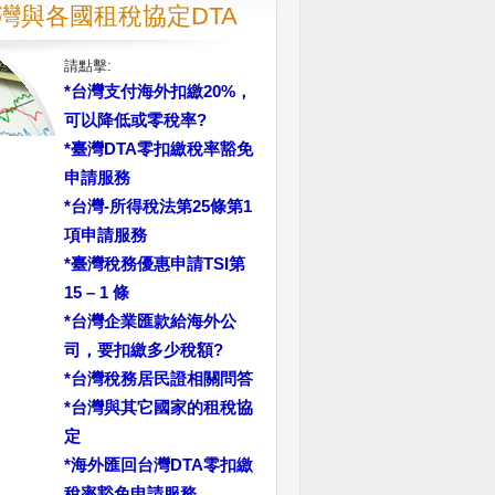
灣與各國租稅協定DTA
請點擊:
*台灣支付海外扣繳20%，
可以降低或零稅率?
*臺灣DTA零扣繳稅率豁免
申請服務
*台灣-所得稅法第25條第1
項申請服務
*臺灣稅務優惠申請TSI第
15 – 1 條
*台灣企業匯款給海外公
司，要扣繳多少稅額?
*台灣稅務居民證相關問答
*台灣與其它國家的租稅協
定
*海外匯回台灣DTA零扣繳
稅率豁免申請服務