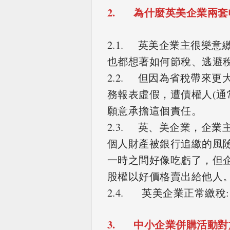
2. 為什麼英美企業兩套
2.1. 英美企業主很樂
也都想著如何節稅、逃避
2.2. 但因為省稅帶來
務報表虛假，遭債權人(通
願意承擔這個責任。
2.3. 英、美企業，企
個人財產被銀行追繳的風
一時之間好像吃虧了，但
股權以好價格賣出給他人
2.4. 英美企業正常繳稅
3. 中小企業併購活動