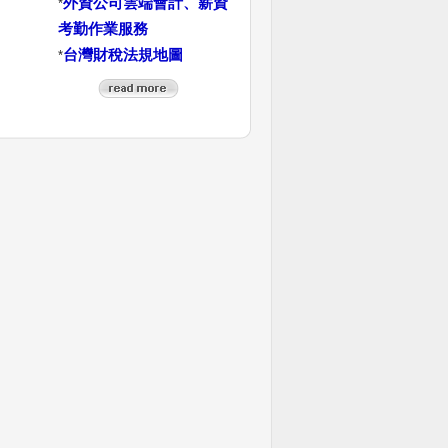
外資公司雲端會計、薪資
*
考勤作業服務
台灣財稅法規地圖
*