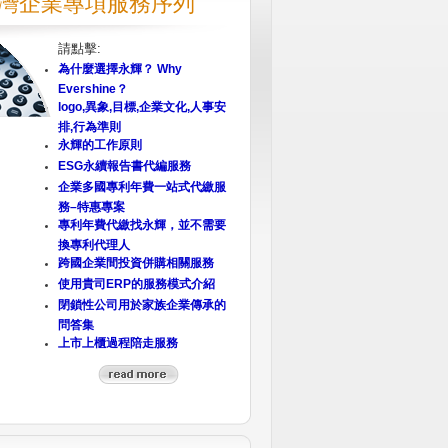
灣企業專項服務序列
請點擊:
為什麼選擇永輝？ Why
Evershine？
logo,異象,目標,企業文化,人事安
排,行為準則
永輝的工作原則
ESG永續報告書代編服務
企業多國專利年費一站式代繳服
務–特惠專案
專利年費代繳找永輝，並不需要
換專利代理人
跨國企業間投資併購相關服務
使用貴司ERP的服務模式介紹
閉鎖性公司用於家族企業傳承的
問答集
上市上櫃過程陪走服務