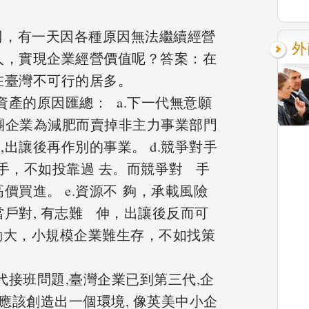
公司，有一天因各種原因無法繼續經營
外
人，實現企業經營價值呢？答案：在
在臺灣不可行的居多。
或資產的原因匯總：
a.下一代無意願
集團企業為減肥而賣掉非主力事業部門
,出讓後再作別的事業。 d.競爭對手
手，不如投靠過 去。而競爭對 手
價買進。 e.資源不 夠，承載風險
戶對, 有志難 伸，出讓後反而可
變動大，小規模企業難生存，不如找策
代接班問題,臺灣企業已到第三代,企
府應該創造出一個環境, 像英美中小企