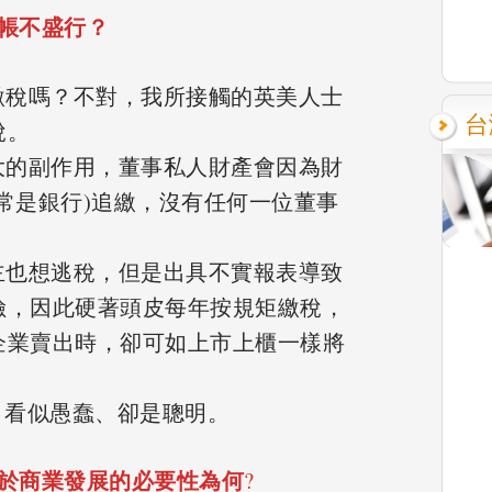
帳不盛行？
意繳稅嗎？不對，我所接觸的英美人士
台
稅。
更大的副作用，董事私人財產會因為財
常是銀行)追繳，沒有任何一位董事
業主也想逃稅，但是出具不實報表導致
險，因此硬著頭皮每年按規矩繳稅，
企業賣出時，卻可如上市上櫃一樣將
。
: 看似愚蠢、卻是聰明。
對於商業發展的必要性為何
?