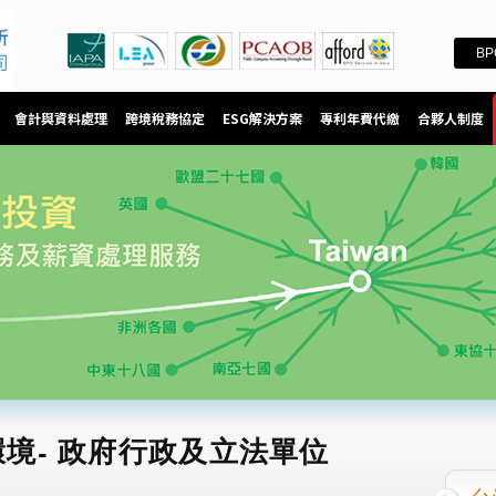
BP
會計與資料處理
跨境稅務協定
ESG解決方案
專利年費代繳
合夥人制度
境- 政府行政及立法單位