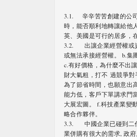
3.1. 辛辛苦苦創建的
時，能否順利地轉讓給他
英、美國是可行的居多，
3.2. 出讓企業經營權
或無法承接經營權。 b.
c.有好價格，為什麼不出讓
財大氣粗，打不 過競爭對
為了節省時間，也願意出高
能力低，客戶下單講求門當
大展宏圖。 f.科技產業
略合作夥伴。
3.3. 中國企業已碰到二
業併購有很大的需求, 政