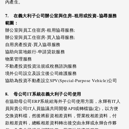
內產生。
7.
在義大利子公司辦公室與住房
–
租用或投資
–
協尋服務
範圍：
辦公室與員工住宿房-租用協尋服務;
辦公室與員工住宿房-買入協尋服務;
自用房產投資-買入協尋服務
協助向當地銀行-申請貸款服務
物業管理服務
不動產投資投資法規或稅務諮詢服務
境外公司設立及設立後公司維護服務
協助為投資不動產設立SPV(Special-Purpose Vehicle)公司
8.
母公司
IT
系統
在義大利
子公司使用
在協助母公司ERP系統給海外子公司使用方面，永輝有IT人
員與貴公司IT人員協議共同開發API或轉檔協(定)，以方便
交換資料檔，然後將薪資相差資料，營業稅相差資料，付
款相差資料，總帳相差資料轉出後交由永輝或永輝合作夥