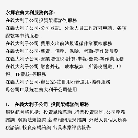
永輝在
義大利
服務內容
:
在義大利子公司投資架構諮詢服務
在義大利子公司-公司登記、外派人員工作許可申請、各項
證號等申請服務，
在義大利子公司-費用支出前法規遵循作業覆核服務
在義大利子公司-薪資、個稅、保險、考勤-等作業服務
在義大利子公司-營業增值稅-計算-申報-繳款-等作業服務
在義大利子公司-財會外包、成本核算、所得稅暫繳、申
報、TP覆核-等服務
在義大利子公司-辦公室-註冊用or營運用-協尋服務
母公司IT系統在義大利子公司使用
1.
在
義大利
子公司
–
投資架構諮詢服務
服務範圍將包括: 投資風險諮詢 ,行業投資諮詢, 公司稅務
諮詢, 勞動法規諮詢,薪資相關法規諮詢, 外派人員個人所得
稅諮詢, 投資架構諮詢,出具專案評估報告