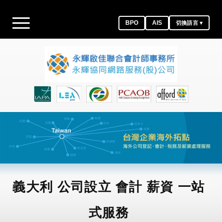
BPO
AIS
切換語言 ▾
義大利 公司設立 會計 薪資 一站
式服務