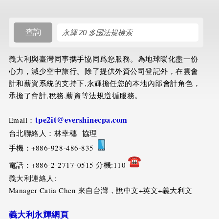
搜尋規則
查詢
義大利與臺灣同事攜手協同爲您服務。為地球暖化盡一份
心力，減少空中旅行。除了提供外資公司登記外，在雲會
計和薪資系統的支持下,永輝擔任您的本地內部會計角色，
承擔了會計,稅務,薪資等法規遵循服務。
tpe2it@evershinecpa.com
Email：
台北聯絡人：林幸穗 協理
手機：+886-928-486-835
電話：+886-2-2717-0515 分機:110
義大利連絡人:
Manager Catia Chen 來自台灣，說中文+英文+義大利文
義大利永輝網頁