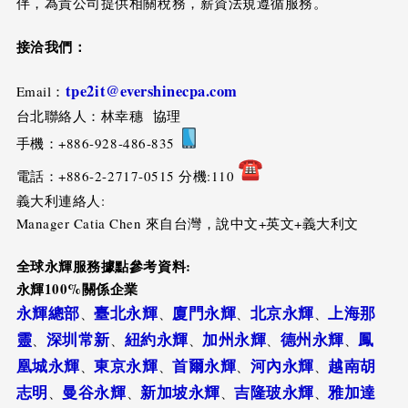
伴，為貴公司提供相關稅務，薪資法規遵循服務。
接洽我們：
tpe2it@evershinecpa.com
Email：
台北聯絡人：林幸穗 協理
手機：+886-928-486-835
電話：+886-2-2717-0515 分機:110
義大利連絡人:
Manager Catia Chen 來自台灣，說中文+英文+義大利文
全球永輝服務據點參考資料
:
永輝100%關係企業
永輝總部
臺北永輝
廈門永輝
北京永輝
上海那
、
、
、
、
靈
深圳常新
紐約永輝
加州永輝
德州永輝
鳳
、
、
、
、
、
凰城永輝
東京永輝
首爾永輝
河內永輝
越南胡
、
、
、
、
志明
曼谷永輝
新加坡永輝
吉隆玻永輝
雅加達
、
、
、
、