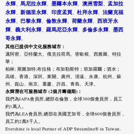
永輝
馬尼拉永輝
墨爾本永輝
澳洲雪梨
孟加拉
、
、
、
、
永輝
新德里永輝
印度孟買
杜拜永輝
法蘭克福
、
、
、
、
永輝
巴黎永輝
倫敦永輝
荷蘭永輝
西班牙永
、
、
、
、
輝
義大利永輝
羅馬尼亞永輝
多倫多永輝
墨西
、
、
、
、
哥永輝
。
其他已提供中文化服務城市：
邁阿密、亞特蘭大、俄克拉荷馬、密歇根、西雅圖、特拉
華；
柏林; 斯圖加特;布拉格；布加勒斯特；班加羅爾；泗水；
高雄、香港、深圳、東關、廣州、清遠、永康、杭州、蘇
州、崑山、南京、重慶、許昌、青島、天津。
永輝潛在可服務城市 (2個月籌備期)：
我們為IAPA會員所,總部在倫敦，全球300個會員所，員工
約1萬人。
我們為LEA會員所,總部在美國芝加哥，全球600個會員所，
員工約2萬8千人。
Evershine is local Partner of ADP Streamline® in Taiwan.