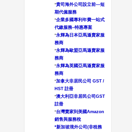
貴司海外公司設立前—短
*
期代僱服務
企業多國專利年費一站式
*
代繳服務–特惠專案
永輝為日本亞馬遜賣家服
*
務商
永輝為歐盟亞馬遜賣家服
*
務商
永輝為英國亞馬遜賣家服
*
務商
加拿大非居民公司 GST /
*
HST 註冊
澳大利亞非居民公司GST
*
註冊
台灣賣家到美國Amazon
*
銷售與服務稅
*
新加坡境外公司(非稅務