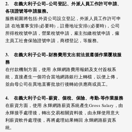
2.
在
義大利
子公司
–
公司登記、外派人員工作許可申請、
各項證號等申請服務。
服務範圍將包括:外資公司設立登記，外派人員工作許可申
請 在地董事安排(必要時)，註冊地址安排((必要時)，公司
所得稅稅號申請，營業稅號申請，雇主扣繳稅號申請，僱
主員工社會保險證號申請，商標登記，等服務。
3.
在義大利
子公司
–
財務費用支出前法規遵循作業覆核服
務
在付款機制方面，使用 永輝網路費用報銷及支付簽核系
統，直接產生一個符合當地網路銀行上轉檔，以便上傳，
並由母公司在異地直審批放行後轉給供應商或員工。
4.
在
義大利
子公司
–
薪資、個稅、保險、考勤-等作業服務
在薪資方面，使用 永輝網路薪資系統產生Gross Salary，由
永輝接手處理後，轉出交易相關資料後，由永輝使用意大
利薪資軟件處理後，再將處理結果轉回 永輝網路薪資系
統。