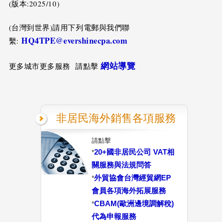
(版本:2025/10)
(台灣到世界)請用下列電郵與我們聯
HQ4TPE@evershinecpa.com
繫:
網站導覽
更多城市更多服務 請點擊
非居民海外銷售各項服務
請點擊
20+國非居民公司 VAT相
*
關服務與法規問答
外貿協會台灣經貿網EP
*
會員各項海外拓展服務
CBAM(歐洲邊境調解稅)
*
代為申報服務