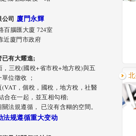
廈門永輝
限公司
百腦匯大廈 724室
靠近廈門市政府
已有大耀進;
方面，三稅(國稅+省市稅+地方稅)與五
北
單位徵收 ；
(VAT，個稅，國稅，地方稅，社醫
結合在一起，並互相勾稽;
相關法規遵循， 已沒有含糊的空間。
资考勤法规遵循重大变动