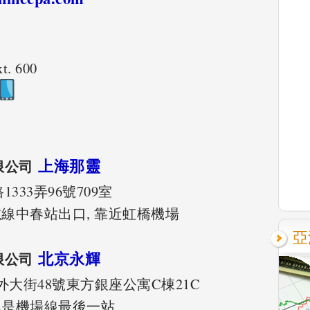
t. 600
上海那靈
限公司
33弄96號709室
號線中春站出口, 靠近虹橋機場
亞
北京永輝
限公司
大街48號東方銀座公寓C棟21C
也是機場線最後一站