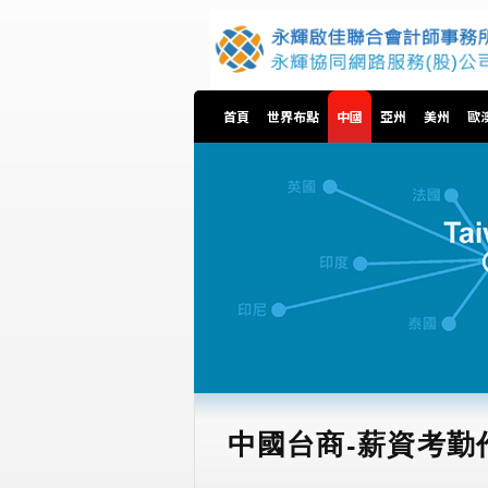
首頁
世界布點
中國
亞州
美州
歐
中國台商-薪資考勤