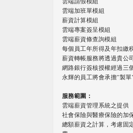
雲端請假模組
雲端加班單模組
薪資計算模組
雲端專案簽呈模組
雲端薪資條查詢模組
每個員工年所得及年扣繳
薪資轉帳服務將透過貴公
網路銀行簽核授權經過三個角色
永輝的員工將會承擔”製單
服務範圍：
雲端薪資管理系統之提供
社會保險與醫療保險的加
總額薪資之計算，考慮固