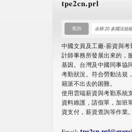
tpe2cn.prl
查詢
中國文員及工廠-薪資與考
計師事務所發展出來的，
基因。台灣及中國同事協
考勤狀況。符合勞動法規
籍派不出去的困難。
使用雲端薪資與考勤系統
資料維護，請假單，加班單
資支付，薪資查詢等作業
tpe2cn.prl@ever
Email: