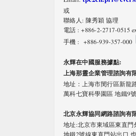
或
聯絡人: 陳秀穎 協理
電話 : +886-2-2717-0515 ex
手機 : +886-939-357-000
永輝在中國服務據點
:
上海那靈企業管理諮詢有
地址：上海市閔行區新龍路13
萬科七寶科學園區 地鐵9
北京永輝協同網路諮詢有
地址:北京市東域區東直門外
地鐵2號線東直門站出口,