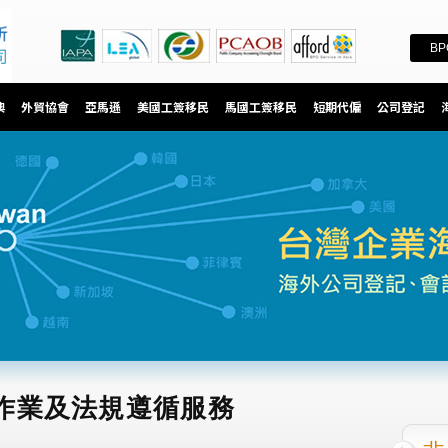
BP
澳
外貿協會
亞馬遜
美國工簽移民
馬國工簽移民
短期代僱
公司登記
作業及法規遵循服務