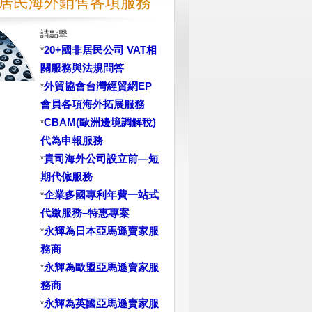
居民海外銷售各項服務
請點擊
20+國非居民公司 VAT相
*
關服務與法規問答
外貿協會台灣經貿網EP
*
會員各項海外拓展服務
CBAM(歐洲邊境調解稅)
*
代為申報服務
貴司海外公司設立前—短
*
期代僱服務
企業多國專利年費一站式
*
代繳服務–特惠專案
永輝為日本亞馬遜賣家服
*
務商
永輝為歐盟亞馬遜賣家服
*
務商
永輝為英國亞馬遜賣家服
*