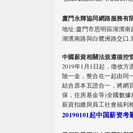
廈門永輝協同網路服務有
地址:廈門市思明區湖濱南路
湖濱南路與白鷺洲路交口,
中國薪資相關法規遵循控管
2019年1月1日起，徵收
險一金，整合在一起由同一
結合原本五證合一，將網頁
保，住房基金等)全國數據
薪資扣繳與員工社會福利
20190101起中国薪