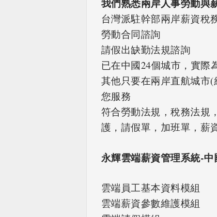
我們熟悉兩岸人事勞動與
台灣派駐幹部兩岸薪資稅
勞動合同諮詢
請假出缺勤法規諮詢
已在中國24個城市，實際
其他只要在兩岸直航城市(
您服務
符合勞動法規，稅務法規
護，請假單，加班單，薪
永輝雲端薪資管理系統-
雲端員工基本資料模組
雲端薪資參數維護模組