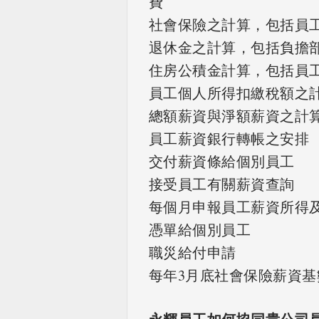
費
社會保險之計算，包括員
退休金之計算，包括負擔
住房公積金計算，包括員
員工個人所得扣繳稅額之
總額薪資與淨額薪資之計
員工薪資銀行轉帳之安排
交付薪資條給個別員工
接受員工有關薪資查詢
每個月申報員工薪資所得
憑單給個別員工
職災給付申請
每年3月底社會保險薪資基