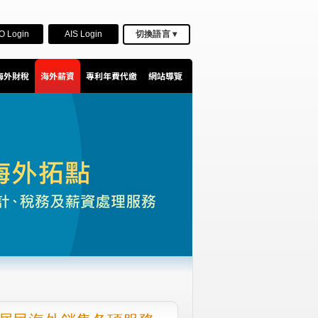
O Login
AIS Login
切換語言 ▾
海外財稅
海外薪資
專利年費代繳
網站導覽