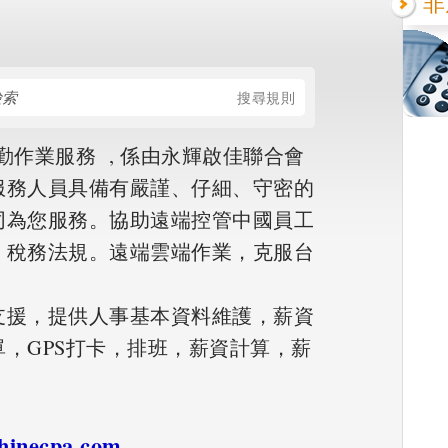
非
搜尋規則
勤作業服務 , 係由永輝啟佳聯合會
服務人員具備有嚴謹、仔細、守密的
同為您服務。協助遠端控管中國員工
，稅務法規。遠端雲端作業，克服台
支援，提供人事基本資料維護，薪資
，GPS打卡，排班，薪資計算，薪
。
shinecpa.com