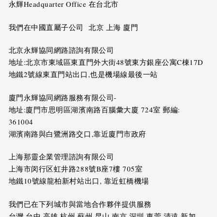
永輝Headquarter Office 在台北市
我們在中國直屬子公司 北京 上海 廈門
北京永輝協同網路諮詢有限公司
地址:北京市東域區東直門外大街48號東方銀座公寓C棟17D
地鐵2號線東直門站出口,也是機場線最後一站
廈門永輝協同網路服務有限公司-
地址:廈門市思明區湖濱南路百腦彙大廈 724室 郵編:
361004
湖濱南路與白鷺洲路交口,靠近廈門市政府
上海那靈企業管理諮詢有限公司
上海市闵行区虹井路288號B座7樓 705室
地鐵10號線龍柏新村站出口, 靠近虹橋機場
我們已在下列城市與當地合作夥伴提供服務
台灣,台中,高雄,杭州,蘇州,昆山,南京,深圳,東莞,清遠,新加