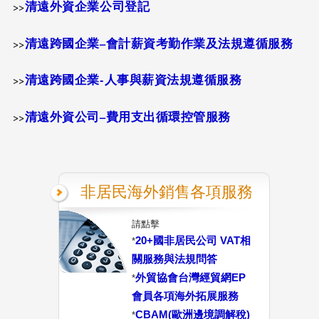
清遠外資企業公司登記
>>
清遠跨國企業
–
會計薪資考勤作業及法規遵循服務
>>
清遠跨國企業-人事與薪資法規遵循服務
>>
清遠外資公司
–
費用支出循環控管服務
>>
非居民海外銷售各項服務
請點擊
20+國非居民公司 VAT相
*
關服務與法規問答
外貿協會台灣經貿網EP
*
會員各項海外拓展服務
CBAM(歐洲邊境調解稅)
*