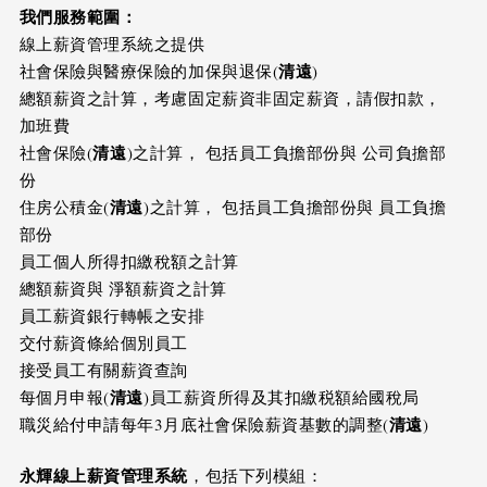
我們服務範圍：
線上薪資管理系統之提供
清遠
社會保險與醫療保險的加保與退保(
)
總額薪資之計算，考慮固定薪資非固定薪資，請假扣款，
加班費
清遠
社會保險(
)之計算， 包括員工負擔部份與 公司負擔部
份
清遠
住房公積金(
)之計算， 包括員工負擔部份與 員工負擔
部份
員工個人所得扣繳稅額之計算
總額薪資與 淨額薪資之計算
員工薪資銀行轉帳之安排
交付薪資條給個別員工
接受員工有關薪資查詢
清遠
每個月申報(
)員工薪資所得及其扣繳税額給國稅局
清遠
職災給付申請每年3月底社會保險薪資基數的調整(
)
永輝線上薪資管理系統
，包括下列模組：