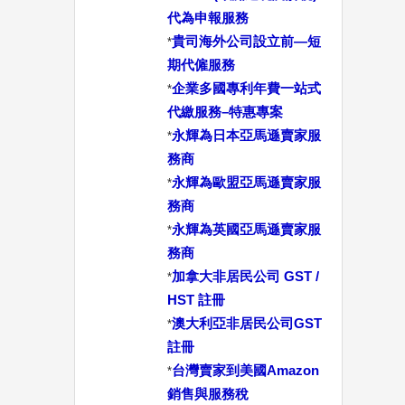
代為申報服務
貴司海外公司設立前—短
*
期代僱服務
企業多國專利年費一站式
*
代繳服務–特惠專案
永輝為日本亞馬遜賣家服
*
務商
永輝為歐盟亞馬遜賣家服
*
務商
永輝為英國亞馬遜賣家服
*
務商
加拿大非居民公司 GST /
*
HST 註冊
澳大利亞非居民公司GST
*
註冊
台灣賣家到美國Amazon
*
銷售與服務稅