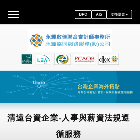
BPO
AIS
切換語言 ▾
清遠台資企業-人事與薪資法規遵
循服務