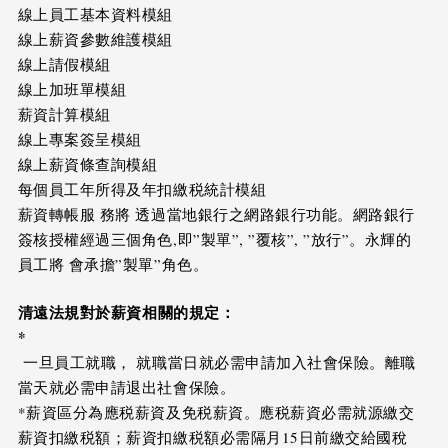
線上員工基本資料模組
線上薪資參數維護模組
線上請假模組
線上加班單模組
薪資計算模組
線上專案簽呈模組
線上薪資條查詢模組
每個員工年所得及年扣繳税統計模組
薪資轉帳服 務將 透過當地銀行之網路銀行功能。網路銀行
簽核授權經過三個角色,即”製單”, ”覆核”, ”放行”。永輝的
員工將 會承擔”製單”角色。
清遠
法規對於薪資相關的規定：
*
一旦員工就職， 就職當日就必需申請加入社會保險。離職
當天就必需申請退出社會保險。
*薪資區分為應税薪資及免税薪資。應税薪資必需就源繳交
薪資扣繳税額；薪資扣繳税額必需隔月15日前繳交給國稅