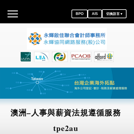
BPO
AIS
切換語言 ▾
澳洲–人事與薪資法規遵循服務
tpe2au