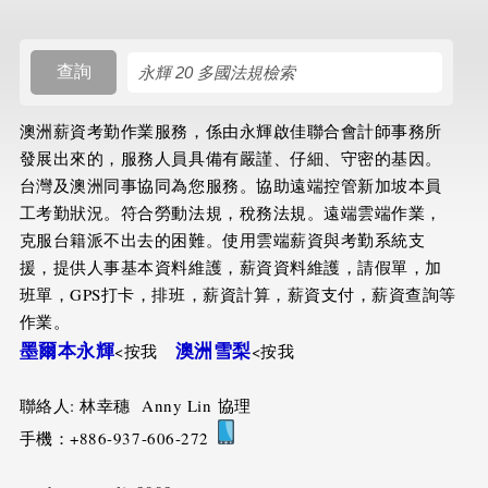
搜尋規則
查詢
澳洲薪資考勤作業服務，係由永輝啟佳聯合會計師事務所
發展出來的，服務人員具備有嚴謹、仔細、守密的基因。
台灣及澳洲同事協同為您服務。協助遠端控管新加坡本員
工考勤狀況。符合勞動法規，稅務法規。遠端雲端作業，
克服台籍派不出去的困難。使用雲端薪資與考勤系統支
援，提供人事基本資料維護，薪資資料維護，請假單，加
班單，GPS打卡，排班，薪資計算，薪資支付，薪資查詢等
作業。
墨爾本永輝
澳洲雪梨
<按我
<按我
聯絡人: 林幸穗 Anny Lin 協理
手機：+886-937-606-272