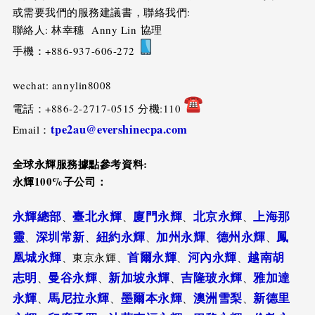
或需要我們的服務建議書，聯絡我們:
聯絡人: 林幸穗 Anny Lin 協理
手機：+886-937-606-272
wechat: annylin8008
電話：+886-2-2717-0515 分機:110
tpe2au@evershinecpa.com
Email：
全球永輝服務據點參考資料
:
永輝
100%
子公司：
永輝總部
臺北永輝
廈門永輝
北京永輝
上海那
、
、
、
、
靈
深圳常新
紐約永輝
加州永輝
德州永輝
鳳
、
、
、
、
、
凰城永輝
首爾永輝
河內永輝
越南胡
、東京永輝、
、
、
志明
曼谷永輝
新加坡永輝
吉隆玻永輝
雅加達
、
、
、
、
永輝
馬尼拉永輝
墨爾本永輝
澳洲雪梨
新德里
、
、
、
、