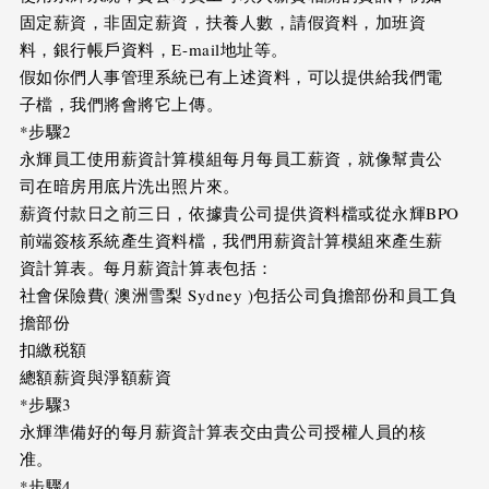
固定薪資，非固定薪資，扶養人數，請假資料，加班資
料，銀行帳戶資料，E-mail地址等。
假如你們人事管理系統已有上述資料，可以提供給我們電
子檔，我們將會將它上傳。
*步驟2
永輝員工使用薪資計算模組每月每員工薪資，就像幫貴公
司在暗房用底片洗出照片來。
薪資付款日之前三日，依據貴公司提供資料檔或從永輝BPO
前端簽核系統產生資料檔，我們用薪資計算模組來產生薪
資計算表。每月薪資計算表包括：
社會保險費( 澳洲雪梨 Sydney )包括公司負擔部份和員工負
擔部份
扣繳税額
總額薪資與淨額薪資
*步驟3
永輝準備好的每月薪資計算表交由貴公司授權人員的核
准。
*步驟4