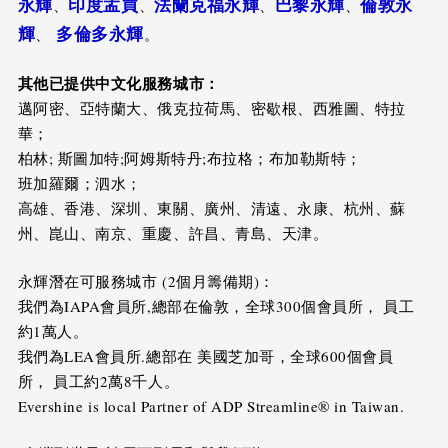
永輝
印度孟買
法蘭克福永輝
巴黎永輝
倫敦永
、
、
、
、
輝
多倫多永輝
、
。
其他已提供中文化服務城市：
邁阿密、亞特蘭大、俄克拉荷馬、密歇根、西雅圖、特拉
華；
柏林; 斯圖加特;阿姆斯特丹;布拉格；布加勒斯特；
班加羅爾；泗水；
高雄、香港、深圳、東關、廣州、清遠、永康、杭州、蘇
州、崑山、南京、重慶、許昌、青島、天津。
永輝潛在可服務城市 (2個月籌備期)：
我們為IAPA會員所,總部在倫敦，全球300個會員所， 員工
約1萬人。
我們為LEA會員所.總部在 美國芝加哥，全球600個會員
所， 員工約2萬8千人。
Evershine is local Partner of ADP Streamline® in Taiwan.