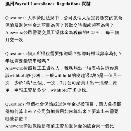
澳州Payroll Compliance Regulations 問答
Questions: 人事勞動法規中，公司及個人法定要繳交的就會
保險及退休年金之項目為何？其繳交時機或頻率為何？
Answers:公司需要交員工退休金為稅前的9.25%， 每三個
月交一次
Questions :個人所得稅需要扣繳嗎？扣繳時機或頻率為何？
年底需要彙統申報嗎？
Answers:按照員工工資收入，稅務局出一張表格告訴你應
該withhold多少稅，一般withhold的稅超過2萬5是一個月一
次，少於2萬5三個月一次，7月公司給員工出一張總工資
單，申報工資是多少，withhold了多少稅。
Questions:每個社會保險或退休年金提撥項目，個人負擔部
份如何算出來？公司負擔費用如何算出來？要算出來需要
哪些參數？
Answers:勞動保險是稅前工資加退休金的總合乘一個比