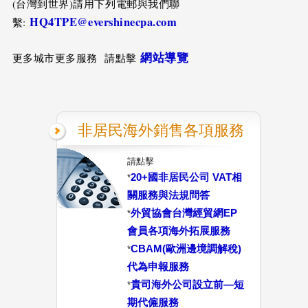
(台灣到世界)請用下列電郵與我們聯
HQ4TPE@evershinecpa.com
繫:
網站導覽
更多城市更多服務 請點擊
非居民海外銷售各項服務
請點擊
20+國非居民公司 VAT相
*
關服務與法規問答
外貿協會台灣經貿網EP
*
會員各項海外拓展服務
CBAM(歐洲邊境調解稅)
*
代為申報服務
貴司海外公司設立前—短
*
期代僱服務