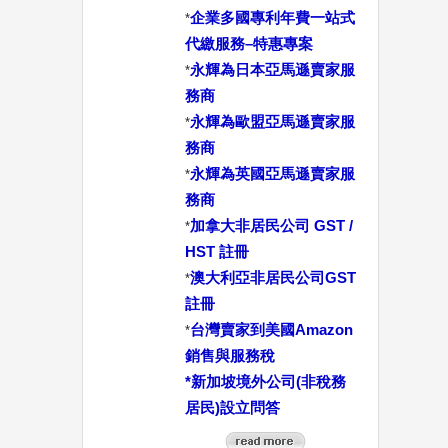
企業多國專利年費一站式
*
代繳服務–特惠專案
永輝為日本亞馬遜賣家服
*
務商
永輝為歐盟亞馬遜賣家服
*
務商
永輝為英國亞馬遜賣家服
*
務商
加拿大非居民公司 GST /
*
HST 註冊
澳大利亞非居民公司GST
*
註冊
台灣賣家到美國Amazon
*
銷售與服務稅
*
新加坡境外公司(非稅務
居民)設立問答