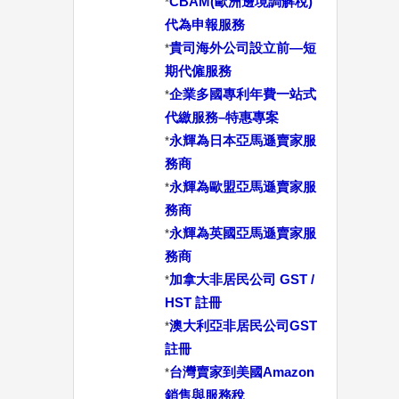
CBAM(歐洲邊境調解稅)
*
代為申報服務
貴司海外公司設立前—短
*
期代僱服務
企業多國專利年費一站式
*
代繳服務–特惠專案
永輝為日本亞馬遜賣家服
*
務商
永輝為歐盟亞馬遜賣家服
*
務商
永輝為英國亞馬遜賣家服
*
務商
加拿大非居民公司 GST /
*
HST 註冊
澳大利亞非居民公司GST
*
註冊
台灣賣家到美國Amazon
*
銷售與服務稅