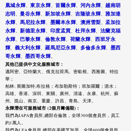
凰城永輝
東京永輝
首爾永輝
河內永輝
越南胡
、
、
、
、
志明
曼谷永輝
新加坡永輝
吉隆玻永輝
雅加達
、
、
、
、
永輝
馬尼拉永輝
墨爾本永輝
澳洲雪梨
孟加拉
、
、
、
、
永輝
新德里永輝
印度孟買
杜拜永輝
法蘭克福
、
、
、
、
永輝
巴黎永輝
倫敦永輝
荷蘭永輝
西班牙永
、
、
、
、
輝
義大利永輝
羅馬尼亞永輝
多倫多永輝
墨西
、
、
、
、
哥永輝
墨西哥永輝
、
。
其他已提供中文化服務城市：
邁阿密、亞特蘭大、俄克拉荷馬、密歇根、西雅圖、特拉
華；
柏林; 斯圖加特;布拉格；布加勒斯特；班加羅爾；泗水；
高雄、香港、深圳、東關、廣州、清遠、永康、杭州、蘇
州、崑山、南京、重慶、許昌、青島、天津。
永輝潛在可服務城市 (2個月籌備期)：
我們為IAPA會員所,總部在倫敦，全球300個會員所，員工
約1萬人。
我們為LEA會員所,總部在美國芝加哥，全球600個會員所，