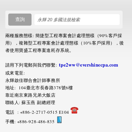
搜尋規則
查詢
兩種服務態樣: 簡捷型工程專案會計處理態樣（90%客戶採
用），複雜型工程專案會計處理態樣（10%客戶採用），後
者使用寶盛工程專案進耗存系統。
tpe2ww@evershinecpa.com
請用下列電郵與我們聯繫:
或來電至:
永輝啟佳聯合會計師事務所
地址: 104臺北市長春路378號6樓
靠近南京東路兄弟大飯店
聯絡人: 蘇玉燕 副總經理
電話 : +886-2-2717-0515 E104
手機: +886-928-486-835