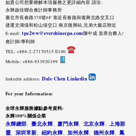
如貴公司想要瞭解本項服務之更詳細內容 請洽:
永輝啟佳聯合會計師事務所
臺北市長春路378號6F 靠近長春路與復興北路交叉口
捷運文湖缐和松山缐交口 南京復興站,兄弟大飯店附近
tpe2ww@evershinecpa.com
E-mail:
陳中成 首席合夥人/
會計師/專利師
TEL: +886-2-27170515 E100
Mobile: +886-933920199
Dale Chen Linkedin
linkedin address:
For your Information:
全球永輝服務據點參考資料:
永輝100%關係企業
永輝總部
臺北永輝
廈門永輝
北京永輝
上海那
、
、
、
、
靈
深圳常新
紐約永輝
加州永輝
德州永輝
鳳
、
、
、
、
、