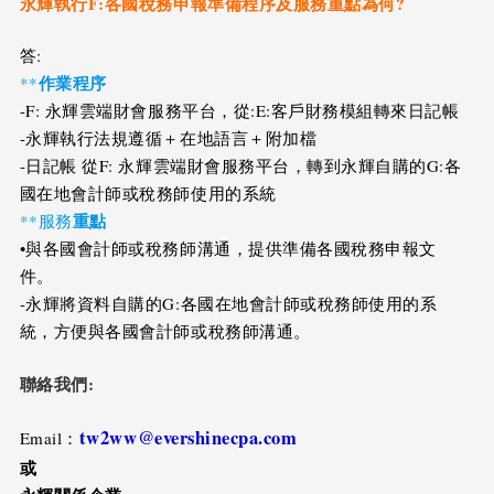
永輝執行F:各國稅務申報準備
程序及服務重點為何?
答:
作業程序
**
-F: 永輝雲端財會服務平台，從:E:客戶財務模組轉來日記帳
-永輝執行法規遵循＋在地語言＋附加檔
-日記帳 從F: 永輝雲端財會服務平台，轉到永輝自購的G:各
國在地會計師或稅務師使用的系統
重點
**服務
•與各國會計師或稅務師溝通，提供準備各國稅務申報文
件。
-永輝將資料自購的G:各國在地會計師或稅務師使用的系
統，方便與各國會計師或稅務師溝通。
聯絡我們:
tw2ww@evershinecpa.com
Email：
或