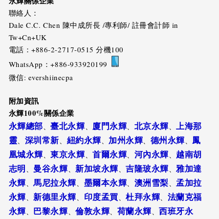
永輝關係企業
聯絡人：
Dale C.C. Chen 陳中成所長 /專利師/ 註冊會計師 in
Tw+Cn+UK
電話：+886-2-2717-0515 分機100
WhatsApp：+886-933920199
微信: evershiinecpa
附加資訊
永輝100%關係企業
永輝總部
臺北永輝
廈門永輝
北京永輝
上海那
、
、
、
、
靈
深圳常新
紐約永輝
加州永輝
德州永輝
鳳
、
、
、
、
、
凰城永輝
東京永輝
首爾永輝
河內永輝
越南胡
、
、
、
、
志明
曼谷永輝
新加坡永輝
吉隆玻永輝
雅加達
、
、
、
、
永輝
馬尼拉永輝
墨爾本永輝
澳洲雪梨
孟加拉
、
、
、
、
永輝
新德里永輝
印度孟買
杜拜永輝
法蘭克福
、
、
、
、
永輝
巴黎永輝
倫敦永輝
荷蘭永輝
西班牙永
、
、
、
、