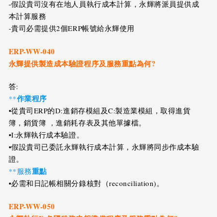
-假設貴司沒有在地人員執行成本計算，永輝將派員提供成
本計算服務
-貴司必需提供2個ERP帳號給永輝使用
ERP-WW-040
永輝提供製造成本驗證程序及服務重點為何?
答:
作業程序
**
•從貴司ERP的D:進銷存模組及C:製造業模組，取得進貨
簿，銷貨簿 ，進銷耗存表及其他單據檔。
•I:永輝執行成本驗證。
•假設貴司已委託永輝執行成本計算，永輝將同步作成本驗
證。
重點
**服務
•必需和日記帳相關分錄核對（reconciliation)。
ERP-WW-050