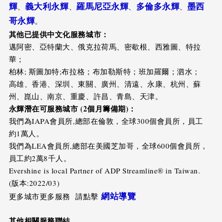
輝
義大利永輝
羅馬尼亞永輝
多倫多永輝
墨西
、
、
、
、
哥永輝
。
其他已提供中文化服務城市：
邁阿密、亞特蘭大、俄克拉荷馬、密歇根、西雅圖、特拉
華；
柏林; 斯圖加特;布拉格；布加勒斯特；班加羅爾；泗水；
高雄、香港、深圳、東關、廣州、清遠、永康、杭州、蘇
州、崑山、南京、重慶、許昌、青島、天津。
永輝潛在可服務城市 (2個月籌備期)：
我們為IAPA會員所,總部在倫敦，全球300個會員所，員工
約1萬人。
我們為LEA會員所,總部在美國芝加哥，全球600個會員所，
員工約2萬8千人。
Evershine is local Partner of ADP Streamline® in Taiwan.
(版本:2022/03)
網站導覽
更多城市更多服務 請點擊
其他相關服務聯結