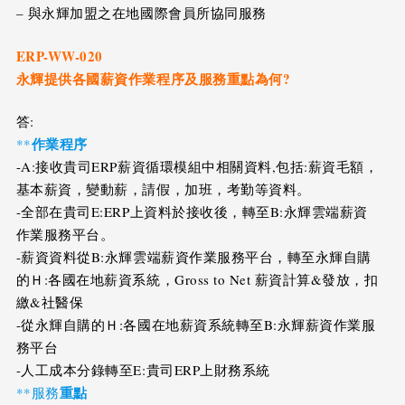
– 與永輝加盟之在地國際會員所協同服務
ERP-WW-020
永輝提供各國薪資作業程序及服務重點為何?
答:
作業程序
**
-A:接收貴司ERP薪資循環模組中相關資料,包括:薪資毛額，
基本薪資，變動薪，請假，加班，考勤等資料。
-全部在貴司E:ERP上資料於接收後，轉至B:永輝雲端薪資
作業服務平台。
-薪資資料從B:永輝雲端薪資作業服務平台，轉至永輝自購
的Ｈ:各國在地薪資系統，Gross to Net 薪資計算&發放，扣
繳&社醫保
-從永輝自購的Ｈ:各國在地薪資系統轉至B:永輝薪資作業服
務平台
-人工成本分錄轉至E:貴司ERP上財務系統
重點
**服務