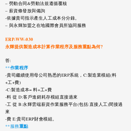
– 勞動合同&勞動法規遵循覆核
– 薪資條發放與備詢
-依據貴司指示產生人工成本分分錄。
– 與永輝加盟之在地國際會員所協同服務
ERP-WW-030
永輝提供製造成本計算作業程序及服務重點為何?
答:
作業程序
**
-貴司繼續使用母公司熟悉的ERP系統，
C:製造業模組(料
+工+費)
-C:製造成本= 料+工+費
-料 從 D:客戶進銷耗存模組直接過來
-工 從 B:永輝雲端薪資作業服務平台(包括:直接人工)間接過
來
-費 E:貴司ERP財會模組。
重點
**服務