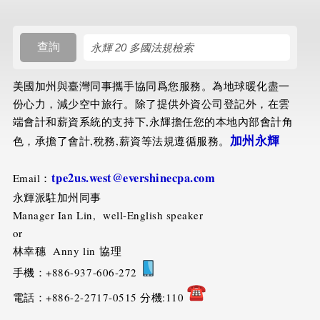
搜尋規則
查詢
美國加州與臺灣同事攜手協同爲您服務。為地球暖化盡一
份心力，減少空中旅行。除了提供外資公司登記外，在雲
端會計和薪資系統的支持下,永輝擔任您的本地內部會計角
加州永輝
色，承擔了會計,稅務,薪資等法規遵循服務。
tpe2us.west
@evershinecpa.com
Email：
永輝派駐加州同事
Manager Ian Lin, well-English speaker
or
林幸穗 Anny lin 協理
手機：+886-937-606-272
電話：+886-2-2717-0515 分機:110