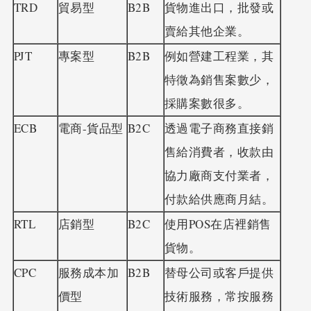
TRD
貿易型
B2B
貨物進出口，批發或
賣給其他企業。
PJT
專案型
B2B
例如營建工程業，其
特徵為銷售案數少，
採購案數很多。
ECB
電商-貨品型
B2C
透過電子商務直接銷
售給消費者，收款由
協力廠商支付業者，
付款給供應商月結。
RTL
店銷型
B2C
使用POS在店裡銷售
貨物。
CPC
服務成本加
B2B
替母公司或客戶提供
價型
技術服務，常按服務