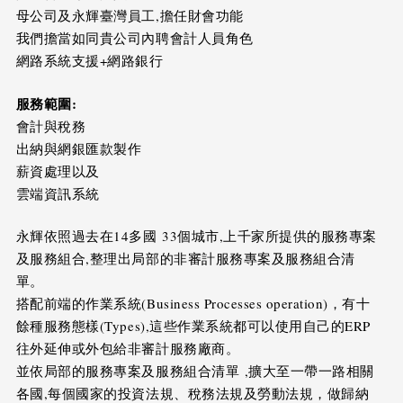
母公司及永輝臺灣員工,擔任財會功能
我們擔當如同貴公司內聘會計人員角色
網路系統支援+網路銀行
服務範圍
:
會計與稅務
出納與網銀匯款製作
薪資處理以及
雲端資訊系統
永輝依照過去在14多國 33個城市,上千家所提供的服務專案
及服務組合,整理出局部的非審計服務專案及服務組合清
單。
搭配前端的作業系統(Business Processes operation)，有十
餘種服務態樣(Types),這些作業系統都可以使用自己的ERP
往外延伸或外包給非審計服務廠商。
並依局部的服務專案及服務組合清單 ,擴大至一帶一路相關
各國,每個國家的投資法規、稅務法規及勞動法規，做歸納