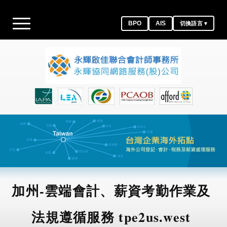
BPO
AIS
切換語言 ▾
加州-雲端會計、薪資考勤作業及
法規遵循服務 tpe2us.west