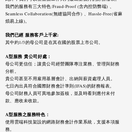
我們的服務有三大特色:Fraud-Proof (含內控防弊端) 、
Seamless Collaboration(無縫協同合作) 、Hassle-Free(省麻
煩易上線)。
我們已經
服務客戶上千家
:
其中約1/3的母公司是在其在國的股票上市公司。
A
型服務
貴公司好處：
母公司更信任；讓貴公司經營團隊專注業務、管理與財務
分析。
貴公司甚至不用雇用基層會計、出納與薪資處理人員。
七日內出具符合國際財務會計準則(IFAS)的財務報表。
母公司財務人員可異地參加簽核，並及時看到應付未付
款、應收未收款。
A
型服務之服務特色：
使用雲端科技架設的網路財務會計作業系統，支援本項服
務。