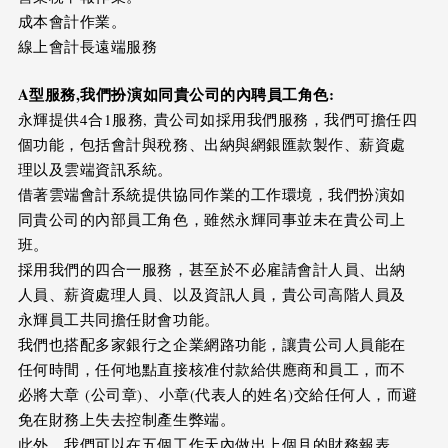
成本會計作業。
線上會計長遠端服務
A
型服務
,
我們扮演如同貴公司的內聘員工角色
:
永輝提供4合1服務, 貴公司如採用我們服務，我們可擔任四
個功能，包括會計與稅務、出納與網銀匯款製作、薪資處
理以及雲端資訊系統。
借著雲端會計系統提供協同作業的工作環境，我們扮演如
同貴公司的內部員工角色，雖然永輝同事並未在貴公司上
班。
採用我們的四合一服務，甚至於不必雇請會計人員、出納
人員、薪資處理人員、以及資訊人員，貴公司高階人員及
永輝員工共同擔任財會功能。
我們也搭配多家銀行之企業網路功能，讓貴公司人員能在
任何時間，任何地點直接核准付款給供應商和員工，而不
必將大章 (公司章)、小章(代表人的姓名)交給任何人，而避
免在財務上失去控制產生弊端。
此外，我們可以在五個工作天內做出上個月的財務報表。