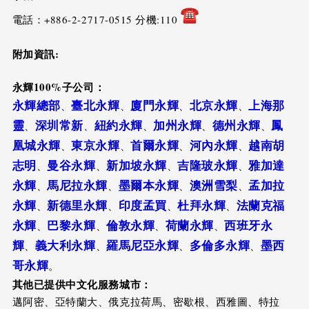
電話：+886-2-2717-0515 分機:110
附加資訊
:
永輝
100%
子公司：
永輝總部
臺北永輝
廈門永輝
北京永輝
上海那
、
、
、
、
靈
深圳常新
紐約永輝
加州永輝
德州永輝
鳳
、
、
、
、
、
凰城永輝
東京永輝
首爾永輝
河內永輝
越南胡
、
、
、
、
志明
曼谷永輝
新加坡永輝
吉隆玻永輝
雅加達
、
、
、
、
永輝
馬尼拉永輝
墨爾本永輝
澳洲雪梨
孟加拉
、
、
、
、
永輝
新德里永輝
印度孟買
杜拜永輝
法蘭克福
、
、
、
、
永輝
巴黎永輝
倫敦永輝
荷蘭永輝
西班牙永
、
、
、
、
輝
義大利永輝
羅馬尼亞永輝
多倫多永輝
墨西
、
、
、
、
哥永輝
。
其他已提供中文化服務城市：
邁阿密、亞特蘭大、俄克拉荷馬、密歇根、西雅圖、特拉