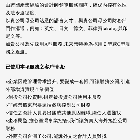
由跨國產業經驗的會計師領導服務團隊，確保內控有效性
及法令遵循度。
以貴公司母公司熟悉的語言人才，與貴公司母公司財務部
門作溝通，例如：英文、日文、德文、菲律賓takalog與印
尼文等。
如貴公司想先採用A型服務,未來想轉換為採用Ｂ型或C型服
務之過渡。
已使用本項服務之客戶情境
:
>企業因應管理需求提升, 要變成一套帳,可讓財務公開,引進
外部增資實現企業價值
>創投公司投資時,指定被投資公司使用本服務
>非經營股東想要遠端參與控制公司財務
>信任之會計人員要出國或其他原因離職,繼任人選難找
>坐移民監,擔心臺灣事業控管,我們讓負責人海外搖控公司
財務
>外商公司台灣子公司,能說外文之會計人員難找