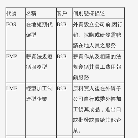
代號
名稱
客戶
個別態樣描述
EOS
在地短期代
B2B
外資設立公司前,因行
僱型
銷、採購或研發需聘
請在地人員之服務
EMP
薪資法規遵
B2B
薪資作業及相關的法
循服務型
規遵循其員工費用報
銷服務
LMF
輕型加工制
B2B
原料買入後在外資子
造型企業
公司自行或委外輕加
工後其成品，進出口
或批發或賣給其他企
業。