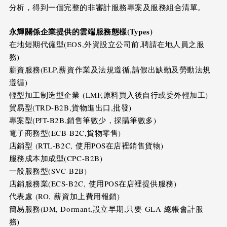
分析，得到一個完整的非審計服務專案及服務組合清單。
永輝關係企業提供的雲端服務態樣
(Types)
在地短期代僱型(EOS,外資設立公司前,聘請在地人員之服
務)
薪資服務(ELP,薪資作業及法規遵循,請假出缺勤及勞動法規
遵循)
輕型加工制造型企業 (LMF,原料買入後自行或委外輕加工)
貿易型(TRD-B2B,貨物進出口,批發)
專案型(PJT-B2B,銷售筆數少，採購筆數多)
電子商務型(ECB-B2C,貨物零售)
店銷型 (RTL-B2C, 使用POS在店裡銷售貨物)
服務成本加成型(CPC-B2B)
一般服務型(SVC-B2B)
店銷服務業(ECS-B2C, 使用POS在店裡提供服務)
代表處 (RO, 薪資加上費用報銷)
簡易服務(DM, Dormant,設立早期,只要 GLA 總帳會計服
務)