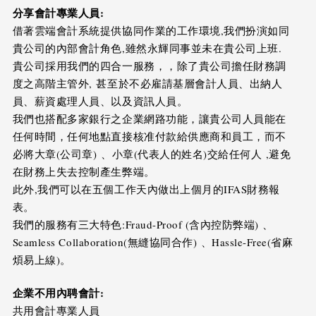
分享會計專業人員
:
借著雲端會計系統提供協同作業的工作環境,我們扮演如同
貴公司的內部會計角色,雖然永輝同事並未在貴公司上班.
貴公司採用我們的四合一服務，，除了貴公司擔任財務調
度之高階主管外, 甚至於不必雇請基層會計人員、出納人
員、薪資處理人員、以及資訊人員。
我們也搭配多家銀行之企業網路功能，讓貴公司人員能在
任何時間，任何地點直接核准付款給供應商和員工，而不
必將大章(公司章) 、小章(代表人的姓名)交給任何人 ,避免
在財務上失去控制產生弊端。
此外,我們可以在五個工作天內做出上個月的IFAS財務報
表。
我們的服務有三大特色:Fraud-Proof (含內控防弊端) 、
Seamless Collaboration(無縫協同合作) 、Hassle-Free(省麻
煩易上線)。
企業不用內聘會計
:
共用會計專業人員