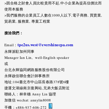
>因合格之財會人員比較貴用不起,中小企業為提高信價比而
使用本服務
>我們服務的企業員工人數在1000人以下,電子商務, 買賣業,
貿易業, 服務業, 專案工程業
接洽我們：
tpe2us.west
@evershinecpa.com
Email：
永輝派駐加州同事
Manager Ian Lin, well-English speaker
或
台北永輝協同網路服務股份有限公司
永輝啟佳聯合會計師事務所
地址:104臺北市中山區長春路378號6樓
捷運文湖線南京復興站,兄弟大飯店附近
聯絡人：林幸穗 Anny Lin 協理
加微信 wechat: annylin8008
手機：+886-937-606-272