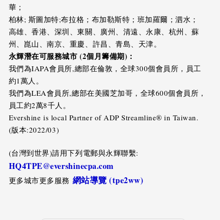
華；
柏林; 斯圖加特;布拉格；布加勒斯特；班加羅爾；泗水；
高雄、香港、深圳、東關、廣州、清遠、永康、杭州、蘇
州、崑山、南京、重慶、許昌、青島、天津。
永輝潛在可服務城市 (2個月籌備期)：
我們為IAPA會員所,總部在倫敦，全球300個會員所，員工
約1萬人。
我們為LEA會員所,總部在美國芝加哥，全球600個會員所，
員工約2萬8千人。
Evershine is local Partner of ADP Streamline® in Taiwan.
(版本:2022/03)
(台灣到世界)請用下列電郵與永輝聯繫:
HQ4TPE@evershinecpa.com
網站導覽 (tpe2ww)
更多城市更多服務