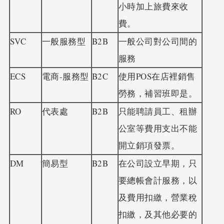
小時加上旅費來收
費。
SVC
一般服務型
B2B
一般公司對公司間的
服務
ECS
電商-服務型
B2C
使用POS在店裡銷售
勞務，補習班即是。
RO
代表處
B2B
只能聘請員工、租辦
公室等費用支出不能
開立銷項發票。
DM
簡易型
B2B
在公司設立早期，只
要總帳會計服務，以
及費用扣繳，營業稅
扣繳，及其他必要的