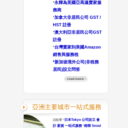
永輝為英國亞馬遜賣家服
*
務商
加拿大非居民公司 GST /
*
HST 註冊
澳大利亞非居民公司GST
*
註冊
台灣賣家到美國Amazon
*
銷售與服務稅
*
新加坡境外公司(非稅務
居民)設立問答
亞洲主要城市一站式服務
日本Tokyo 公司設立 會
請點擊 *
計 薪資 一站式服務
南韓 Seoul
*