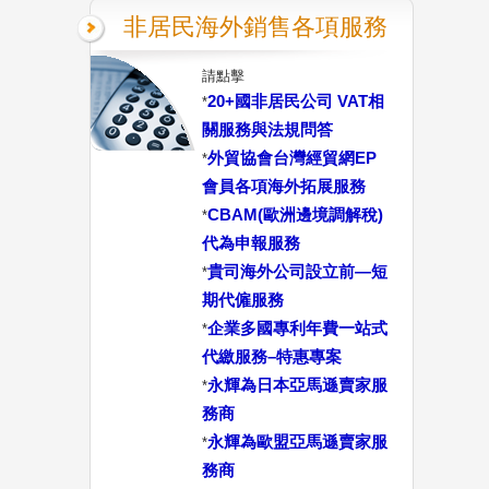
非居民海外銷售各項服務
請點擊
20+國非居民公司 VAT相
*
關服務與法規問答
外貿協會台灣經貿網EP
*
會員各項海外拓展服務
CBAM(歐洲邊境調解稅)
*
代為申報服務
貴司海外公司設立前—短
*
期代僱服務
企業多國專利年費一站式
*
代繳服務–特惠專案
永輝為日本亞馬遜賣家服
*
務商
永輝為歐盟亞馬遜賣家服
*
務商