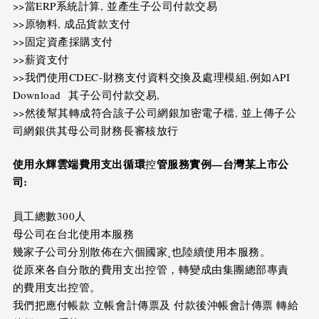
>>當ERP系統計算, 並產生子公司付款交易
>>原物料, 成品貨款支付
>>固定資產採購支付
>>薪資支付
>>我們使用CDEC-財務支付資料交換及處理模組,例如API
Download 其子公司付款交易,
>>然後幫其轉成符合該子公司網銀加密電子檔, 並上傳子公
司網銀供其母公司財務長審核放行
使用永輝雲端費用支出循環
管服務實例
—
台灣某上市公
控
司
:
員工總數300人
母公司在台北使用本服務
幾家子公司分別散佈在六個國家¸也陸續使用本服務。
從原來各自分散的費用支出控管，轉變成由集團總部專責
的費用支出控管。
我們把應付帳款 立帳會計傳票及 付款後沖帳會計傳票 轉給