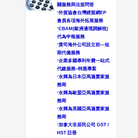
關服務與法規問答
外貿協會台灣經貿網EP
*
會員各項海外拓展服務
CBAM(歐洲邊境調解稅)
*
代為申報服務
貴司海外公司設立前—短
*
期代僱服務
企業多國專利年費一站式
*
代繳服務–特惠專案
永輝為日本亞馬遜賣家服
*
務商
永輝為歐盟亞馬遜賣家服
*
務商
永輝為英國亞馬遜賣家服
*
務商
加拿大非居民公司 GST /
*
HST 註冊