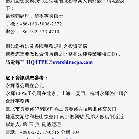
假如您想要與我們之福建省服務專案人員商談，請電話如
下：
翁炳朝經理，留學英國碩士
手機：+86-180-5008-2372
辦公：+86-592-573-4710
假如您有涉及多國稅務規劃之投資架構
或者您需要做投資併購前之財務和法律專業審核(DD)，
HQ4TPE@evershinecpa.com
請電郵至
底下資訊供您參考：
永輝母公司在台北
永輝100%子公司在北京、上海、廈門、杭州永輝啓佳聯合
會計事務所
臺北市長春路378號6F 靠近長春路與復興北路交叉口
捷運文湖缐和松山缐交口 南京復興站,兄弟大飯店附近近
聯絡人: 蘇 玉 燕 副總經理
電話: +886-2-2717-0515 分機:104