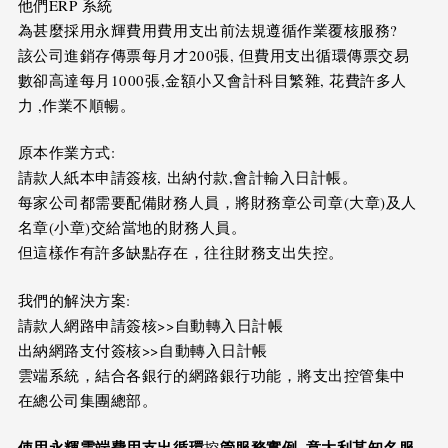
他們ERP 系統
為甚麼採用永輝費用費用支出前法規遵循作業覆核服務?
該公司進銷存傳票每月才200張, 但費用支出循環傳票交易
數卻高達每月1000張,金額小又會計科目繁雜, 花費許多人
力 ,作業不順暢。
原本作業方式:
請款人紙本申請簽核, 出納付款,會計輸入日計帳。
每家公司都需要配備財務人員，將財務章公司章(大章)及人
名章(小章)交給當地的財務人員。
但這樣作有許多缺點存在，往往財務支出失控。
我們的解決方案:
請款人網路申請簽核>>自動轉入日計帳
出納網路支付簽核>>自動轉入日計帳
雲端系統，結合各銀行的網路銀行功能，將支出控管集中
在總公司集團總部。
使用永輝雲端費用支出循環
管服務實例
–
意大利某知名服
控