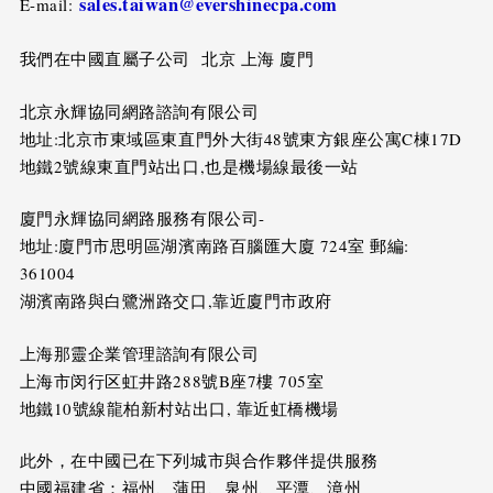
sales.taiwan@evershinecpa.com
E-mail:
我們在中國直屬子公司 北京 上海 廈門
北京永輝協同網路諮詢有限公司
地址:北京市東域區東直門外大街48號東方銀座公寓C棟17D
地鐵2號線東直門站出口,也是機場線最後一站
廈門永輝協同網路服務有限公司-
地址:廈門市思明區湖濱南路百腦匯大廈 724室 郵編:
361004
湖濱南路與白鷺洲路交口,靠近廈門市政府
上海那靈企業管理諮詢有限公司
上海市闵行区虹井路288號B座7樓 705室
地鐵10號線龍柏新村站出口, 靠近虹橋機場
此外，在中國已在下列城市與合作夥伴提供服務
中國福建省：福州、蒲田、泉州、平潭、漳州