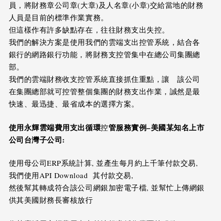
員，將財務章公司章(大章)及人名章(小章)交給當地的財務
人員是目前的標準作業實務。
但這樣作有許多缺點存在，往往財務支出失控。
我們的解決方案是使用我們的雲端支出控管系統，結合各
銀行的網路銀行功能，將財務支控管集中在總公司集團總
部。
我們的雲端財務收支控管系統直接抓住重點，讓 該公司
在集團總部就可控管整個集團的財務支出作業，誠然是最
快速、最迅捷、最省成本的選擇方案。
使用永輝雲端費用支出循環
管服務實例
–
美國某知名上市
控
公司台灣子公司
:
使用母公司ERP系統計算, 並產生每月約上千筆付款交易,
我們使用API Download 其付款交易,
然後幫其轉成符合該公司網銀加密電子檔, 並幫忙上傳網銀
供其美國財務長審核放行