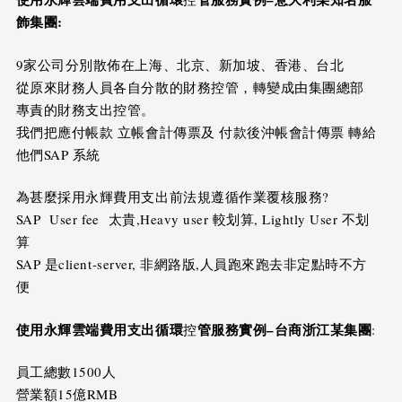
飾集團
:
9家公司分別散佈在上海、北京、新加坡、香港、台北
從原來財務人員各自分散的財務控管，轉變成由集團總部
專責的財務支出控管。
我們把應付帳款 立帳會計傳票及 付款後沖帳會計傳票 轉給
他們SAP 系統
為甚麼採用永輝費用支出前法規遵循作業覆核服務?
SAP User fee 太貴,Heavy user 較划算, Lightly User 不划
算
SAP 是client-server, 非網路版,人員跑來跑去非定點時不方
便
使用永輝雲端費用支出循環
管服務實例
–
台商浙江某集團
控
:
員工總數1500人
營業額15億RMB