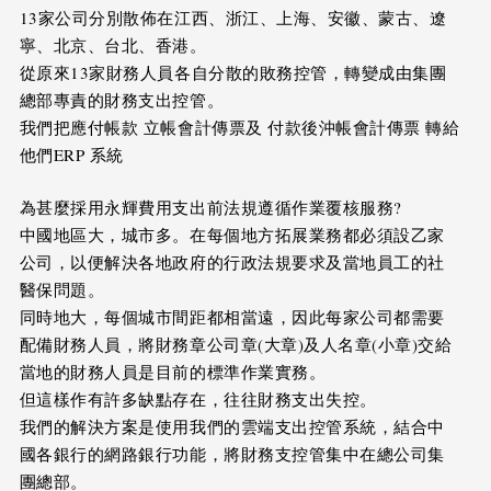
13家公司分別散佈在江西、浙江、上海、安徽、蒙古、遼
寧、北京、台北、香港。
從原來13家財務人員各自分散的敗務控管，轉變成由集團
總部專責的財務支出控管。
我們把應付帳款 立帳會計傳票及 付款後沖帳會計傳票 轉給
他們ERP 系統
為甚麼採用永輝費用支出前法規遵循作業覆核服務?
中國地區大，城市多。在每個地方拓展業務都必須設乙家
公司，以便解決各地政府的行政法規要求及當地員工的社
醫保問題。
同時地大，每個城市間距都相當遠，因此每家公司都需要
配備財務人員，將財務章公司章(大章)及人名章(小章)交給
當地的財務人員是目前的標準作業實務。
但這樣作有許多缺點存在，往往財務支出失控。
我們的解決方案是使用我們的雲端支出控管系統，結合中
國各銀行的網路銀行功能，將財務支控管集中在總公司集
團總部。