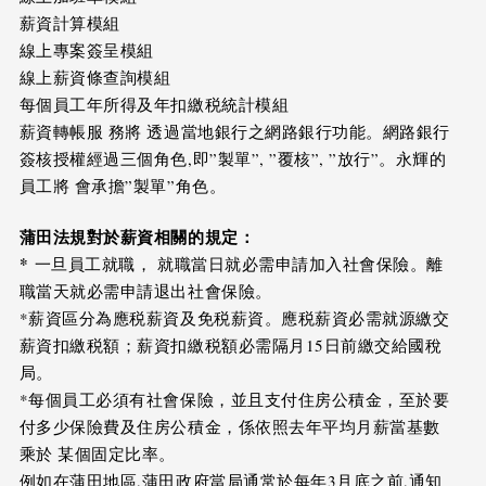
薪資計算模組
線上專案簽呈模組
線上薪資條查詢模組
每個員工年所得及年扣繳税統計模組
薪資轉帳服 務將 透過當地銀行之網路銀行功能。網路銀行
簽核授權經過三個角色,即”製單”, ”覆核”, ”放行”。永輝的
員工將 會承擔”製單”角色。
蒲田法規對於薪資相關的規定：
*
一旦員工就職， 就職當日就必需申請加入社會保險。離
職當天就必需申請退出社會保險。
*薪資區分為應税薪資及免税薪資。應税薪資必需就源繳交
薪資扣繳税額；薪資扣繳税額必需隔月15日前繳交給國稅
局。
*每個員工必須有社會保險，並且支付住房公積金，至於要
付多少保險費及住房公積金，係依照去年平均月薪當基數
乘於 某個固定比率。
例如在蒲田地區,蒲田政府當局通常於每年3月底之前,通知