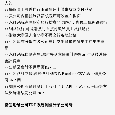
人的
>>每個員工可以自行追蹤費用申請審核或支付狀況
>>貴公司內部控制及簽核程序可設置在裡面
>>永輝系統產生指定銀行檔案(可加密)，直接上傳網路銀行
>>網路銀行,可遠端放行直接付款給員工及供應商
>>財務大章及人名小章不用交給各地財務
>>可將原有分散在各公司費用支出循環控管集中在集團總
部
>>永輝系統自動產生:應付帳款立帳會計傳票及 付款後沖帳
會計傳票
>>出納及會計不用重覆Key-in
>>可將會計立帳,沖帳會計傳票以Excel or CSV 給上傳貴公
司ERP 用
>>如貴公司有軟體應用工程師,可用API or Web service等方
法及時連結貴公司ERP
當使用母公司
ERP
系統到國外子公司時