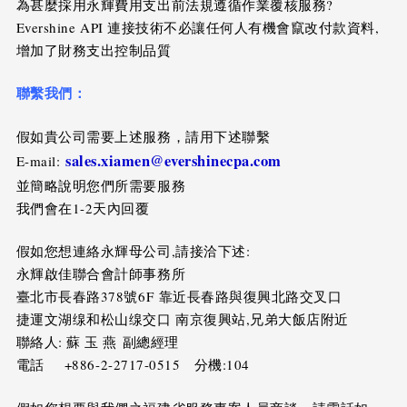
為甚麼採用永輝費用支出前法規遵循作業覆核服務?
Evershine API 連接技術不必讓任何人有機會竄改付款資料,
增加了財務支出控制品質
聯繫我們：
假如貴公司需要上述服務，請用下述聯繫
sales.xiamen@evershinecpa.com
E-mail:
並簡略說明您們所需要服務
我們會在1-2天內回覆
假如您想連絡永輝母公司,請接洽下述:
永輝啟佳聯合會計師事務所
臺北市長春路378號6F 靠近長春路與復興北路交叉口
捷運文湖缐和松山缐交口 南京復興站,兄弟大飯店附近
聯絡人: 蘇 玉 燕 副總經理
電話 +886-2-2717-0515 分機:104