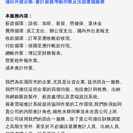
蒲田外資企業
–
會計薪資考勤作業及法規遵循服務
本服務內容：
薪資循環：請假、加班、薪資、勞健保、退休金
費用循環 :員工支出、辦公室支出、國內外出差報支
收款循環：訂單至應收帳款收現。
付款循環：採購至應付帳款付現。
總帳作業：簿記至財務報表。
營業稅申報作業。
成本會計作業。
我們為在蒲田市的企業,尤其是台資企業, 提供四合一服務。
我們可擔任這些企業的四個功能，包括會計與稅務、出納
與網銀匯款製作、薪資處理以及雲端資訊系統。
藉著雲端會計系統提供協同作業的工作環境,我們扮演如同
貴公司的內部會計角色,雖然永輝同事並未在貴公司上班.
貴公司採用我們的四合一服務，除了貴公司擔任財務調度
之高階主管外, 甚至於不必僱請基層會計人員、出納人員、