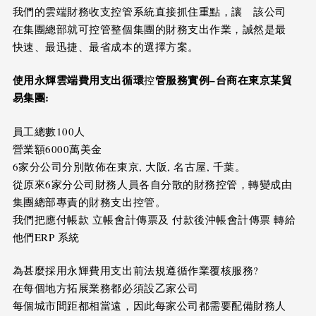
我們的雲端財務收支控管系統直接抓住重點，讓 該公司
在集團總部就可控管整個集團的財務支出作業，誠然是最
快速、最迅捷、最省成本的選擇方案。
使用永輝雲端費用支出循環
管服務實例
–
台商在東京某貿
控
易集團
:
員工總數100人
營業額6000萬美金
6家分公司分別散佈在東京, 大阪, 名古屋, 千葉。
從原來6家分公司財務人員各自分散的財務控管，轉變成由
集團總部專責的財務支出控管。
我們把應付帳款 立帳會計傳票及 付款後沖帳會計傳票 轉給
他們ERP 系統
為甚麼採用永輝費用支出前法規遵循作業覆核服務?
在每個地方拓展業務都必須設乙家公司
每個城市間距都相當遠，因此每家公司都需要配備財務人