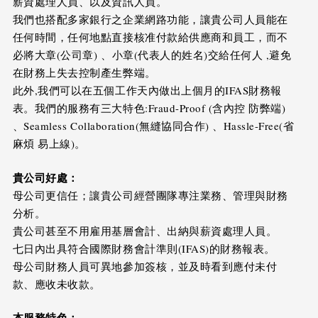
薪資處理人員、以及資訊人員。
我們也搭配多家銀行之企業網路功能，讓貴公司人員能在
任何時間，任何地點直接核准付款給供應商和員工，而不
必將大章(公司章) 、小章(代表人的姓名)交給任何人 ,避免
在財務上失去控制產生弊端。
此外,我們可以在五個工作天內做出上個月的IFAS財務報
表。我們的服務有三大特色:Fraud-Proof (含內控 防弊端)
、Seamless Collaboration(無縫協同合作) 、Hassle-Free(省
麻煩 易上線)。
貴公司好處：
母公司更信任；讓貴公司經營團隊專注業務、管理與財務
分析。
貴公司甚至不用雇用基層會計、出納與薪資處理人員。
七日內出具符合國際財務會計準則(IFAS)的財務報表。
母公司財務人員可異地參加簽核，並及時看到應付未付
款、應收未收款。
本服務特色：