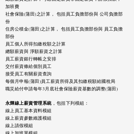
加班費
社會保險(蒲田)之計算， 包括員工負擔部份與 公司負擔部
份
住房公積金(蒲田)之計算， 包括員工負擔部份與 員工負擔
部份
員工個人所得扣繳稅額之計算
總額薪資與 淨額薪資之計算
員工薪資銀行轉帳之安排
交付薪資條給個別員工
接受員工有關薪資查詢
每個月申報(蒲田)員工薪資所得及其扣繳税額給國稅局
職災給付申請每年3月底社會保險薪資基數的調整(蒲田)
永輝線上薪資管理系統
，包括下列模組：
線上員工基本資料模組
線上薪資參數維護模組
線上請假模組
線上加班單模組