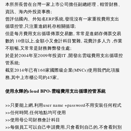
本所所長曾在台灣一家上市公司擔任副總經理 , 轄管財務、
資訊、海內外投資事務;
曾評估國內、外知名ERP系統,發現沒有一家重視費用支出
循環控管,只注重進銷耗存相關循環;
但是每月費用支出循環傳票交易數, 常常是進銷存傳票交易
數的 10倍以上,金額小又會計科目繁雜, 花費許多人力 ,作業
不順暢,又常常是財務舞弊發生處;
於是於2004年至2009年投資IT ,開發出雲端費用支出循環控
管系統;
截至2014年已有160家國際級企業(MNCs)使用我們此項服
務,其中上市櫃公司約45家。
使用永輝的
cloud BPO-
雲端費用支出循環控管系統
>>只要能上網,利用user name +password不用安裝任何程式
>>任何時間,任何地點均可使用
>>使用母公司財務會計科目
>>每個員工可以自己申請費用,只會看到自己的,不會看到別