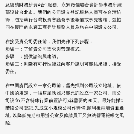
及後續財務薪資4合1服務。永輝啟佳聯合會計師事務所總
部設於台北市。我們的公司設立登記服務人員可在台灣統
籌，包括執行台灣投資審議會事後報備或事先審核，並協
同在廈門的永輝工商登計服務人員為您在中國設立公司。
在接受貴公司委任前，我們先作下列步驟：
步驟一：了解貴公司需求與營運模式。
步驟二：提供諮詢與建議。
步驟三：判斷有可行性後並向客戶說明可能結果後，接受
委任。
在中國廈門設立一家公司前，需先找到公司設立地址。依
中國的規定，一張房屋執照只能允許設立一家公司。而公
司設立(不含特殊行業前置許可)就需要約90天。最好能採2
階段公司登記,先成立小規模公司作籌備,順利後再增資並遷
址, 以降低先期租用辦公室及僱請員工又無法營運報帳之風
險.