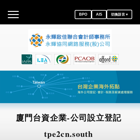
BPO
AIS
切換語言 ▾
廈門台資企業-公司設立登記
tpe2cn.south