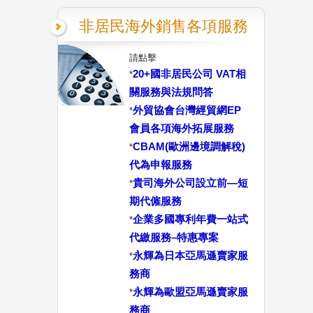
非居民海外銷售各項服務
請點擊
20+國非居民公司 VAT相
*
關服務與法規問答
外貿協會台灣經貿網EP
*
會員各項海外拓展服務
CBAM(歐洲邊境調解稅)
*
代為申報服務
貴司海外公司設立前—短
*
期代僱服務
企業多國專利年費一站式
*
代繳服務–特惠專案
永輝為日本亞馬遜賣家服
*
務商
永輝為歐盟亞馬遜賣家服
*
務商