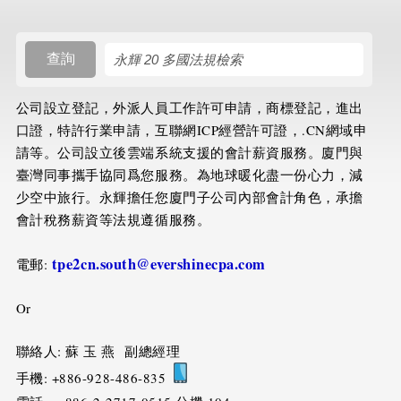
搜尋規則
查詢
公司設立登記，外派人員工作許可申請，商標登記，進出
口證，特許行業申請，互聯網ICP經營許可證，.CN網域申
請等。公司設立後雲端系統支援的會計薪資服務。廈門與
臺灣同事攜手協同爲您服務。為地球暖化盡一份心力，減
少空中旅行。永輝擔任您廈門子公司內部會計角色，承擔
會計稅務薪資等法規遵循服務。
tpe2cn.south@evershinecpa.com
電郵:
Or
聯絡人: 蘇 玉 燕 副總經理
手機: +886-928-486-835