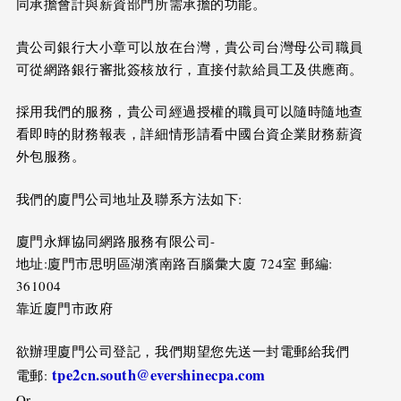
同承擔會計與薪資部門所需承擔的功能。
貴公司銀行大小章可以放在台灣，貴公司台灣母公司職員
可從網路銀行審批簽核放行，直接付款給員工及供應商。
採用我們的服務，貴公司經過授權的職員可以隨時隨地查
看即時的財務報表，詳細情形請看中國台資企業財務薪資
外包服務。
我們的廈門公司地址及聯系方法如下:
廈門永輝協同網路服務有限公司-
地址:廈門市思明區湖濱南路百腦彙大廈 724室 郵編:
361004
靠近廈門市政府
欲辦理廈門公司登記，我們期望您先送一封電郵給我們
tpe2cn.south@evershinecpa.com
電郵:
Or