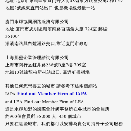
地址:北京市東域區東直門外大街48號東方銀座公寓C棟17D
地鐵2號線東直門站出口,也是機場線最後一站
廈門永輝協同網路服務有限公司-
地址:廈門市思明區湖濱南路百腦彙大廈 724室 郵編:
361004
湖濱南路與白鷺洲路交口,靠近廈門市政府
上海那靈企業管理諮詢有限公司
上海市闵行区虹井路288號B座7樓 705室
地鐵10號線龍柏新村站出口, 靠近虹橋機場
其他任何您想要去的城市 請參考下述兩個網站,
Find out Member Firm of IAPA
IAPA
and LEA Find out Member Firm of LEA
這是永輝加盟的國際會計師事務所在各城市的會員所
約900個會員所,38,000 人, 450 個城市
只要在這些城市, 我們都可以安排為貴公司海外子公司服務