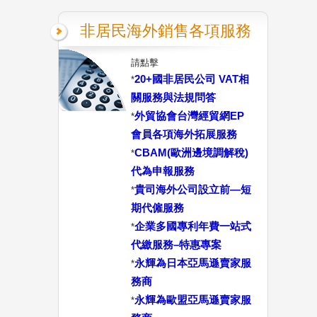
非居民海外銷售各項服務
請點擊
20+國非居民公司 VAT相
*
關服務與法規問答
外貿協會台灣經貿網EP
*
會員各項海外拓展服務
CBAM(歐洲邊境調解稅)
*
代為申報服務
貴司海外公司設立前—短
*
期代僱服務
企業多國專利年費一站式
*
代繳服務–特惠專案
永輝為日本亞馬遜賣家服
*
務商
永輝為歐盟亞馬遜賣家服
*