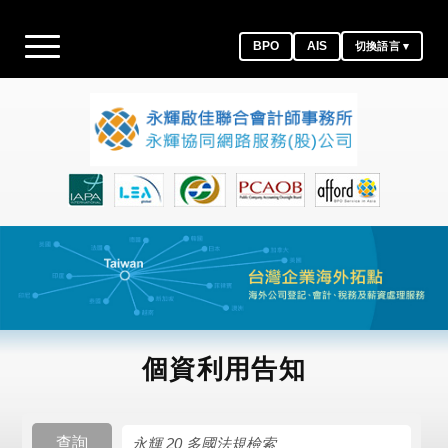
BPO
AIS
切換語言 ▾
個資利用告知
搜尋規則
查詢