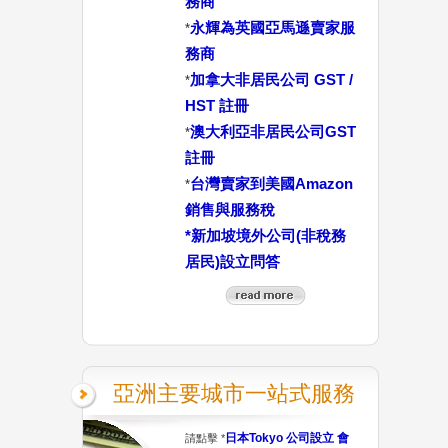
務商
永輝為英國亞馬遜賣家服
*
務商
加拿大非居民公司 GST /
*
HST 註冊
澳大利亞非居民公司GST
*
註冊
台灣賣家到美國Amazon
*
銷售與服務稅
*
新加坡境外公司(非稅務
居民)設立問答
亞洲主要城市一站式服務
日本Tokyo 公司設立 會
請點擊 *